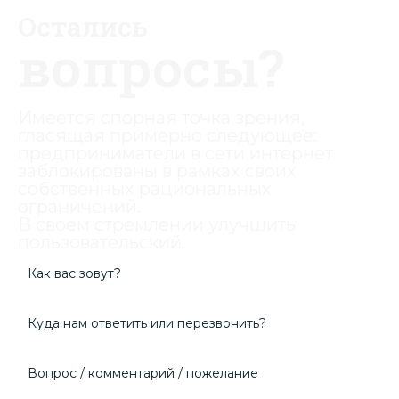
Остались
вопросы?
Имеется спорная точка зрения,
гласящая примерно следующее:
предприниматели в сети интернет
заблокированы в рамках своих
собственных рациональных
ограничений.
В своём стремлении улучшить
пользовательский.