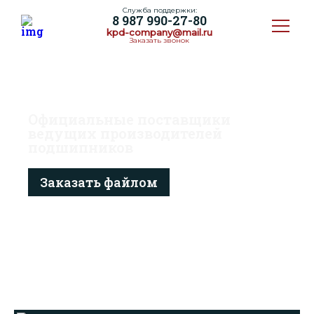
Служба поддержки:
8 987 990-27-80
kpd-company@mail.ru
Заказать звонок
ии
Доставка и Оплата
Контакты
Официальные поставщики
ведущих производителей
подшипников
Заказать файлом